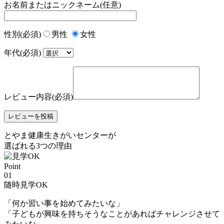
お名前またはニックネーム(任意)
性別(必須)
男性
女性
年代(必須)
レビュー内容(必須)
とやま健康生きがいセンター
が
選ばれる
3
つの理由
Point
01
随時見学OK
「何か習い事を始めてみたいな」
「子どもが興味を持ちそうなことがあればチャレンジさせて