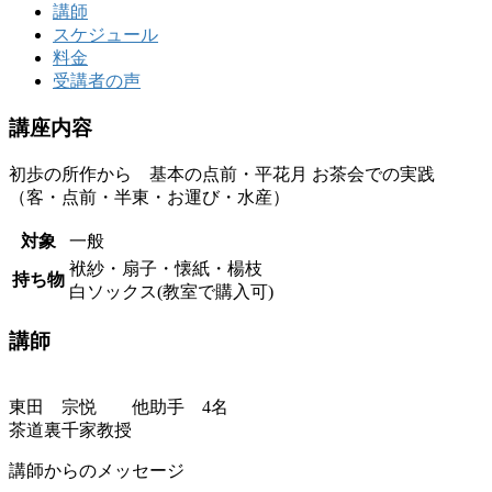
講師
スケジュール
料金
受講者の声
講座内容
初歩の所作から 基本の点前・平花月 お茶会での実践
（客・点前・半東・お運び・水産）
対象
一般
袱紗・扇子・懐紙・楊枝
持ち物
白ソックス(教室で購入可)
講師
東田 宗悦 他助手 4名
茶道裏千家教授
講師からのメッセージ