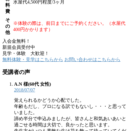
水屋代4,500円程度/3ヶ月
料
費
そ
※体験の際は、前日までにご予約ください。（水屋代
の
400円かかります）
他
入会金無料！
新規会員受付中
見学・体験 大歓迎！
無料体験・見学
はこちらから
お問い合わせ
はこちらから
受講者の声
A.N 様
(60代 女性)
2018/07/07
覚えられるかどうか心配でした。
年齢もだし、プロになる訳でもないし・・・と思って
いました。
諦め半分で申込みましたが、皆さんと和気あいあいと
過ごせる時間は大切で、良かったと思います。
先生方がいつも素敵な生け花を飾って待っていてくだ