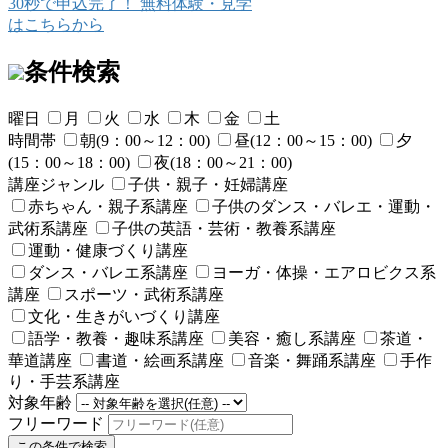
30秒で申込完了！
無料体験・見学
はこちらから
条件検索
曜日
月
火
水
木
金
土
時間帯
朝(9：00～12：00)
昼(12：00～15：00)
夕
(15：00～18：00)
夜(18：00～21：00)
講座ジャンル
子供・親子・妊婦講座
赤ちゃん・親子系講座
子供のダンス・バレエ・運動・
武術系講座
子供の英語・芸術・教養系講座
運動・健康づくり講座
ダンス・バレエ系講座
ヨーガ・体操・エアロビクス系
講座
スポーツ・武術系講座
文化・生きがいづくり講座
語学・教養・趣味系講座
美容・癒し系講座
茶道・
華道講座
書道・絵画系講座
音楽・舞踊系講座
手作
り・手芸系講座
対象年齢
フリーワード