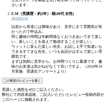
さいます。
E.M（受講歴：約2年） 様
(40代 女性)
2019/01/11
以前から茶道には興味があり、見学にきて雰囲気が良
かったので申込み。
同じ趣味の仲間は年齢関係なくおつきあいできて楽し
い。新しいことを覚えて勉強することが楽しい。
ウィットに富んだ楽しい先生。お話し上手で気遣いも
できるすてきな先生。いつも会話がはずんで楽しい雰
囲気です。
まずは気軽に見学から。お仲間つくりに最適です。趣
味のお友達は気がねがなくて良いですよ。（2018年10
月実施 受講生アンケートより）
この教室のレビューを書く
受講した感想をぜひご記入ください。
弊社にて内容承認後、ご記入いただいたレビュー投稿内容が
このページに掲載されます。