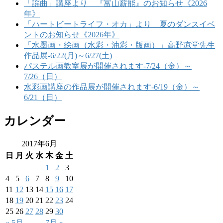
「謡曲」講座より 『富山薪能』のお知らせ《2026
年》
「ハートビートライフ・オカ」より 夏のダンスイベ
ントのお知らせ《2026年》
「水墨画・絵画（水彩・油彩・版画）」高野凉堂先生
作品展-6/22(月)～6/27(土)
パステル画教室展が開催されます-7/24（金）～
7/26（日）
水彩画講座の作品展が開催されます-6/19（金）～
6/21（日）
カレンダー
2017年6月
日
月
火
水
木
金
土
1
2
3
4
5
6
7
8
9
10
11
12
13
14
15
16
17
18
19
20
21
22
23
24
25
26
27
28
29
30
« 5月
7月 »