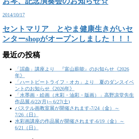
お琴、記念演奏会のお知らせ☆
2014/10/17
セントマリア とやま健康生きがいセ
ンターshopがオープンしました！！！
最近の投稿
「謡曲」講座より 『富山薪能』のお知らせ《2026
年》
「ハートビートライフ・オカ」より 夏のダンスイベ
ントのお知らせ《2026年》
「水墨画・絵画（水彩・油彩・版画）」高野凉堂先生
作品展-6/22(月)～6/27(土)
パステル画教室展が開催されます-7/24（金）～
7/26（日）
水彩画講座の作品展が開催されます-6/19（金）～
6/21（日）