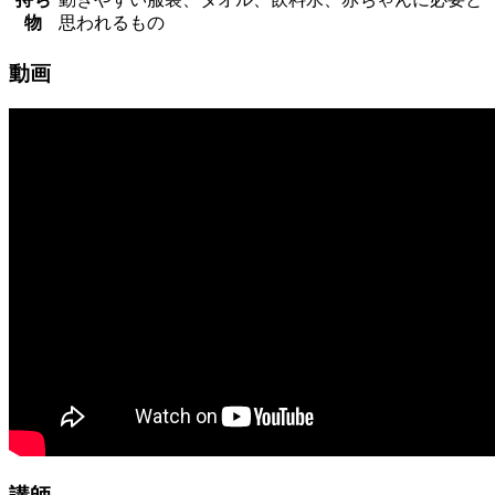
物
思われるもの
動画