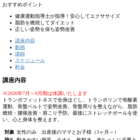
おすすめポイント
健康運動指導士が指導！安心してエクササイズ
脂肪を燃焼してダイエット
正しい姿勢を保ち姿勢改善
講座内容
動画
講師
スケジュール
料金
講座内容
※2026年7月～9月期は休講いたします
トランポフィットネスで全身ほぐし、トランポリンで有酸素
運動、骨盤ベルトで姿勢改善。骨盤周りを整えながら、脂肪
燃焼・腰痛改善・肩こり予防。最後にストレッチポールを使
い、心と身体を整えます。
対象
女性のみ 出産後のママとお子様（3ヶ月～）
持ち
動きやすい服装、タオル、飲料水、赤ちゃんに必要と