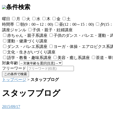
条件検索
曜日
月
火
水
木
金
土
時間帯
朝(9：00～12：00)
昼(12：00～15：00)
夕(15：
講座ジャンル
子供・親子・妊婦講座
赤ちゃん・親子系講座
子供のダンス・バレエ・運動・
運動・健康づくり講座
ダンス・バレエ系講座
ヨーガ・体操・エアロビクス系
文化・生きがいづくり講座
語学・教養・趣味系講座
美容・癒し系講座
茶道・華
対象年齢
フリーワード
トップページ
>
スタッフブログ
スタッフブログ
2015/09/17