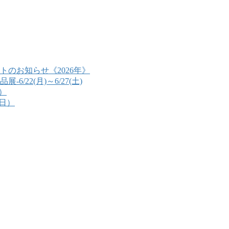
のお知らせ《2026年》
22(月)～6/27(土)
）
（日）