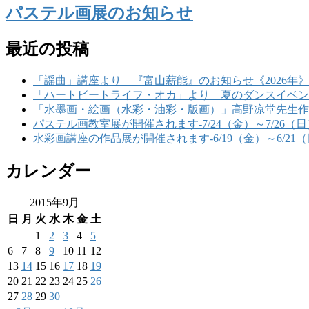
パステル画展のお知らせ
最近の投稿
「謡曲」講座より 『富山薪能』のお知らせ《2026年》
「ハートビートライフ・オカ」より 夏のダンスイベント
「水墨画・絵画（水彩・油彩・版画）」高野凉堂先生作品展-6/
パステル画教室展が開催されます-7/24（金）～7/26（日
水彩画講座の作品展が開催されます-6/19（金）～6/21
カレンダー
2015年9月
日
月
火
水
木
金
土
1
2
3
4
5
6
7
8
9
10
11
12
13
14
15
16
17
18
19
20
21
22
23
24
25
26
27
28
29
30