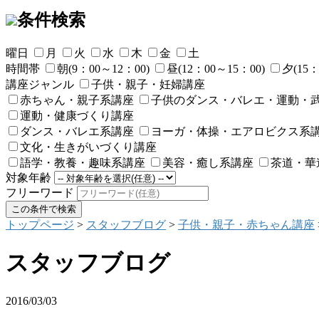
条件検索
曜日
月
火
水
木
金
土
時間帯
朝(9：00～12：00)
昼(12：00～15：00)
夕(15：
講座ジャンル
子供・親子・妊婦講座
赤ちゃん・親子系講座
子供のダンス・バレエ・運動・
運動・健康づくり講座
ダンス・バレエ系講座
ヨーガ・体操・エアロビクス系
文化・生きがいづくり講座
語学・教養・趣味系講座
美容・癒し系講座
茶道・華
対象年齢
フリーワード
トップページ
>
スタッフブログ
>
子供・親子・赤ちゃん講座
スタッフブログ
2016/03/03