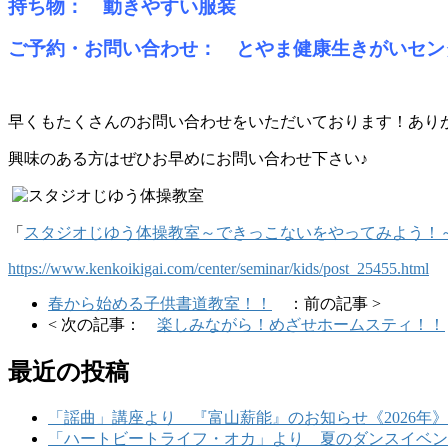
持ち物： 動きやすい服装
ご予約・お問い合わせ： とやま健康生きがいセンター（☎
早くもたくさんのお問い合わせをいただいております！あり
興味のある方はぜひお早めにお問い合わせ下さい♪
「
スタジオじゆう体操教室～できっこないをやってみよう！
https://www.kenkoikigai.com/center/seminar/kids/post_25455.html
春から始める子供書道教室！！
：前の記事 >
< 次の記事：
楽しみながら！めざせホームスティ！！
最近の投稿
「謡曲」講座より 『富山薪能』のお知らせ《2026年》
「ハートビートライフ・オカ」より 夏のダンスイベント