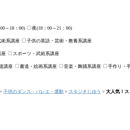
00～18：00)
夜(18：00～21：00)
武術系講座
子供の英語・芸術・教養系講座
講座
スポーツ・武術系講座
道講座
書道・絵画系講座
音楽・舞踊系講座
手作り・
>
子供のダンス・バレエ・運動
>
スタジオじゆう
>
大人気！ス