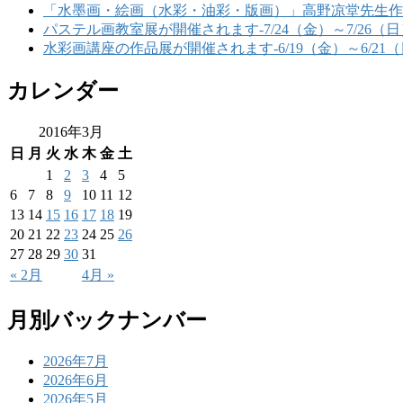
「水墨画・絵画（水彩・油彩・版画）」高野凉堂先生作品展-6/
パステル画教室展が開催されます-7/24（金）～7/26（日
水彩画講座の作品展が開催されます-6/19（金）～6/21
カレンダー
2016年3月
日
月
火
水
木
金
土
1
2
3
4
5
6
7
8
9
10
11
12
13
14
15
16
17
18
19
20
21
22
23
24
25
26
27
28
29
30
31
« 2月
4月 »
月別バックナンバー
2026年7月
2026年6月
2026年5月