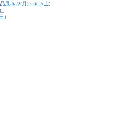
22(月)～6/27(土)
）
（日）