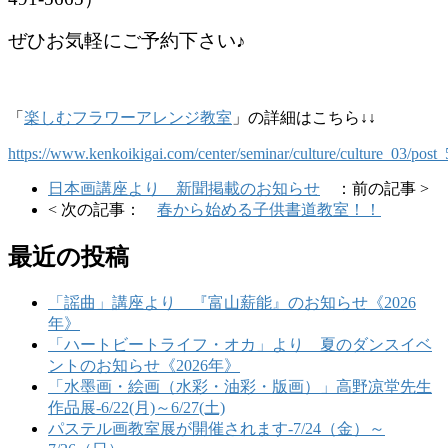
ぜひお気軽にご予約下さい♪
「
楽しむフラワーアレンジ教室
」の詳細はこちら↓↓
https://www.kenkoikigai.com/center/seminar/culture/culture_03/post
日本画講座より 新聞掲載のお知らせ
：前の記事 >
< 次の記事：
春から始める子供書道教室！！
最近の投稿
「謡曲」講座より 『富山薪能』のお知らせ《2026
年》
「ハートビートライフ・オカ」より 夏のダンスイベ
ントのお知らせ《2026年》
「水墨画・絵画（水彩・油彩・版画）」高野凉堂先生
作品展-6/22(月)～6/27(土)
パステル画教室展が開催されます-7/24（金）～