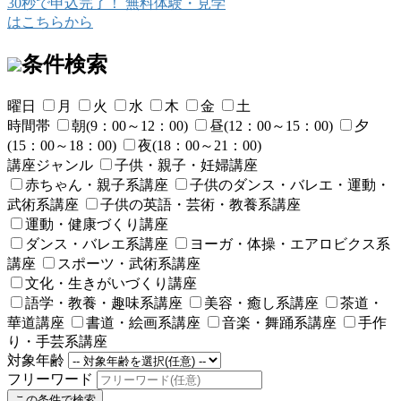
30秒で申込完了！
無料体験・見学
はこちらから
条件検索
曜日
月
火
水
木
金
土
時間帯
朝(9：00～12：00)
昼(12：00～15：00)
夕
(15：00～18：00)
夜(18：00～21：00)
講座ジャンル
子供・親子・妊婦講座
赤ちゃん・親子系講座
子供のダンス・バレエ・運動・
武術系講座
子供の英語・芸術・教養系講座
運動・健康づくり講座
ダンス・バレエ系講座
ヨーガ・体操・エアロビクス系
講座
スポーツ・武術系講座
文化・生きがいづくり講座
語学・教養・趣味系講座
美容・癒し系講座
茶道・
華道講座
書道・絵画系講座
音楽・舞踊系講座
手作
り・手芸系講座
対象年齢
フリーワード