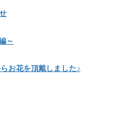
せ
編～
らお花を頂戴しました♪