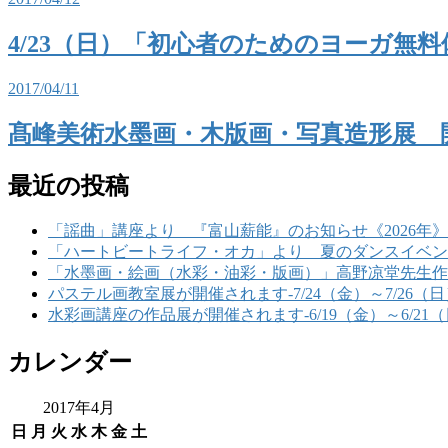
4/23（日）「初心者のためのヨーガ無
2017/04/11
髙峰美術水墨画・木版画・写真造形展 
最近の投稿
「謡曲」講座より 『富山薪能』のお知らせ《2026年》
「ハートビートライフ・オカ」より 夏のダンスイベント
「水墨画・絵画（水彩・油彩・版画）」高野凉堂先生作品展-6/
パステル画教室展が開催されます-7/24（金）～7/26（日
水彩画講座の作品展が開催されます-6/19（金）～6/21
カレンダー
2017年4月
日
月
火
水
木
金
土