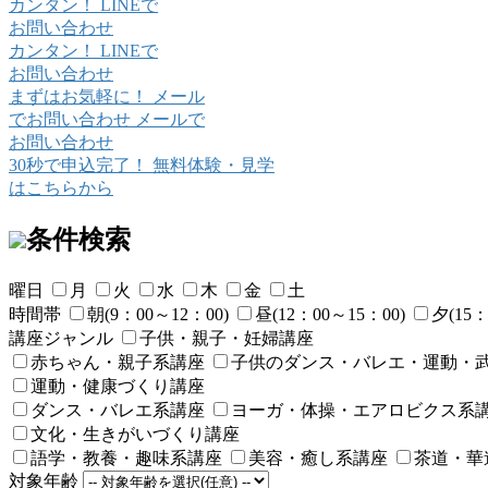
カンタン！
LINE
で
お問い合わせ
カンタン！
LINE
で
お問い合わせ
まずはお気軽に！
メール
でお問い合わせ
メールで
お問い合わせ
30秒で申込完了！
無料体験・見学
はこちらから
条件検索
曜日
月
火
水
木
金
土
時間帯
朝(9：00～12：00)
昼(12：00～15：00)
夕(15：
講座ジャンル
子供・親子・妊婦講座
赤ちゃん・親子系講座
子供のダンス・バレエ・運動・
運動・健康づくり講座
ダンス・バレエ系講座
ヨーガ・体操・エアロビクス系
文化・生きがいづくり講座
語学・教養・趣味系講座
美容・癒し系講座
茶道・華
対象年齢