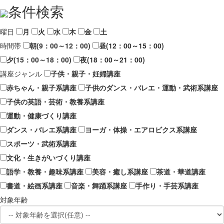
条件検索
曜日
月
火
水
木
金
土
時間帯
朝(9：00～12：00)
昼(12：00～15：00)
夕(15：00～18：00)
夜(18：00～21：00)
講座ジャンル
子供・親子・妊婦講座
赤ちゃん・親子系講座
子供のダンス・バレエ・運動・武術系講座
子供の英語・芸術・教養系講座
運動・健康づくり講座
ダンス・バレエ系講座
ヨーガ・体操・エアロビクス系講座
スポーツ・武術系講座
文化・生きがいづくり講座
語学・教養・趣味系講座
美容・癒し系講座
茶道・華道講座
書道・絵画系講座
音楽・舞踊系講座
手作り・手芸系講座
対象年齢