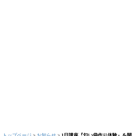
トップページ
>
お知らせ
>
1日講座『匂い袋作り体験』を開