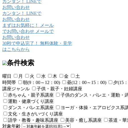
カンタン！
LINE
で
お問い合わせ
カンタン！
LINE
で
お問い合わせ
まずはお気軽に！
メール
でお問い合わせ
メールで
お問い合わせ
30秒で申込完了！
無料体験・見学
はこちらから
条件検索
曜日
月
火
水
木
金
土
時間帯
朝(9：00～12：00)
昼(12：00～15：00)
夕(15：
講座ジャンル
子供・親子・妊婦講座
赤ちゃん・親子系講座
子供のダンス・バレエ・運動・
運動・健康づくり講座
ダンス・バレエ系講座
ヨーガ・体操・エアロビクス系
文化・生きがいづくり講座
語学・教養・趣味系講座
美容・癒し系講座
茶道・華
対象年齢