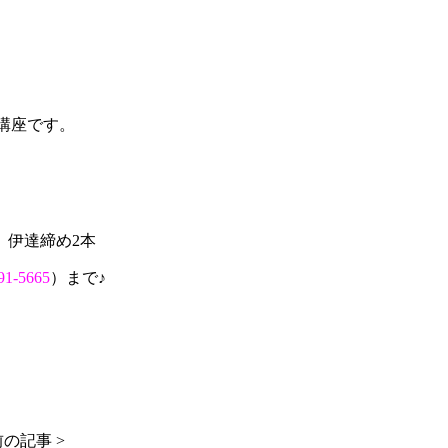
講座です。
、伊達締め2本
91-5665
）まで♪
の記事 >